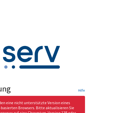
ung
Hilfe
den eine nicht unterstützte Version eines
asierten Browsers. Bitte aktualisieren Sie
rowser auf eine Chromium-Version 138 oder